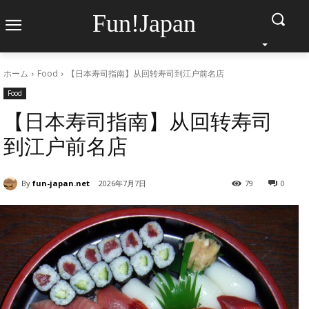
Fun!Japan
ホーム
Food
【日本寿司指南】从回转寿司到江户前名店
Food
【日本寿司指南】从回转寿司
到江户前名店
By
fun-japan.net
2026年7月7日
79
0