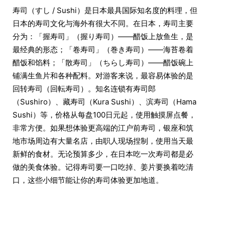
寿司（すし / Sushi）是日本最具国际知名度的料理，但
日本的寿司文化与海外有很大不同。在日本，寿司主要
分为：「握寿司」（握り寿司）——醋饭上放鱼生，是
最经典的形态；「卷寿司」（巻き寿司）——海苔卷着
醋饭和馅料；「散寿司」（ちらし寿司）——醋饭碗上
铺满生鱼片和各种配料。对游客来说，最容易体验的是
回转寿司（回転寿司）。知名连锁有寿司郎
（Sushiro）、藏寿司（Kura Sushi）、滨寿司（Hama
Sushi）等，价格从每盘100日元起，使用触摸屏点餐，
非常方便。如果想体验更高端的江户前寿司，银座和筑
地市场周边有大量名店，由职人现场捏制，使用当天最
新鲜的食材。无论预算多少，在日本吃一次寿司都是必
做的美食体验。记得寿司要一口吃掉、姜片要换着吃清
口，这些小细节能让你的寿司体验更加地道。