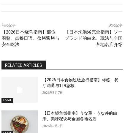
前の記事
次の記事
【2026日本烧鸟指南】部位
【日本泡泡浴完全指南】ソー
图鉴、点餐日语、盐烤酱烤与
プランド的由来、玩法与全国
安全吃法
各地名店介绍
RELATED ARTICLES
【2026日本食物过敏旅行指南】标签、餐
厅沟通与119急救
2026年8月7日
Food
【日本鳗鱼饭指南】うな重・うな丼的由
来、美味秘诀与全国各地名店
2026年7月7日