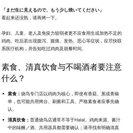
「まだ生に見えるので、もう少し焼いてください」
看起来还没熟，请再烤一下。
孕妇、儿童、老人及免疫力较弱者更不应食用生或加热不足的
鸡肉。吃后若出现腹泻、腹痛、发热、恶心等症状，应尽快联
系医疗机构，并告知吃过鸡肉及就餐时间。
素食、清真饮食与不喝酒者要注意
什么？
素食：
烧鸟专门店以鸡肉为核心，即使有香菇、葱或青椒
串，也可能共用烤台、刷酱和工具。严格素食者应事先确
认。
清真饮食：
普通烧鸟店通常不等于Halal。鸡肉来源、酱汁
中的味醂／酒、共用器具都需要确认；请寻找有明确清真