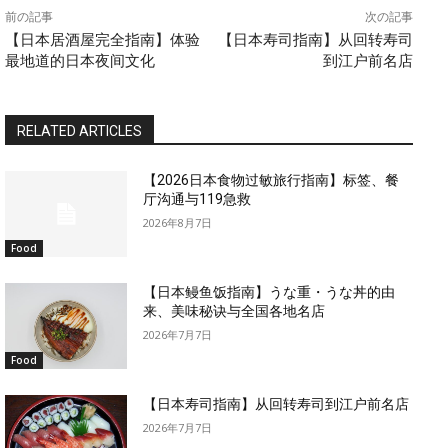
前の記事
次の記事
【日本居酒屋完全指南】体验
【日本寿司指南】从回转寿司
最地道的日本夜间文化
到江户前名店
RELATED ARTICLES
【2026日本食物过敏旅行指南】标签、餐
厅沟通与119急救
2026年8月7日
Food
【日本鳗鱼饭指南】うな重・うな丼的由
来、美味秘诀与全国各地名店
2026年7月7日
Food
【日本寿司指南】从回转寿司到江户前名店
2026年7月7日