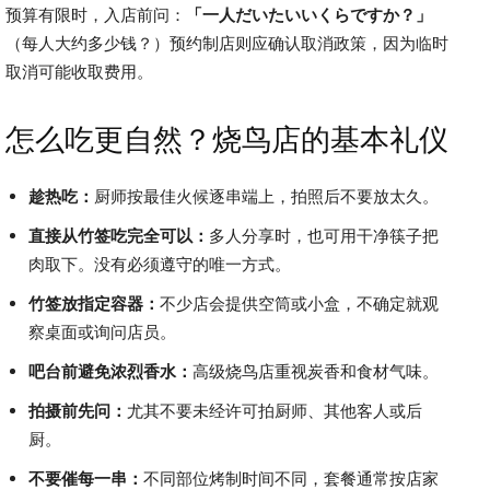
预算有限时，入店前问：
「一人だいたいいくらですか？」
（每人大约多少钱？）预约制店则应确认取消政策，因为临时
取消可能收取费用。
怎么吃更自然？烧鸟店的基本礼仪
趁热吃：
厨师按最佳火候逐串端上，拍照后不要放太久。
直接从竹签吃完全可以：
多人分享时，也可用干净筷子把
肉取下。没有必须遵守的唯一方式。
竹签放指定容器：
不少店会提供空筒或小盒，不确定就观
察桌面或询问店员。
吧台前避免浓烈香水：
高级烧鸟店重视炭香和食材气味。
拍摄前先问：
尤其不要未经许可拍厨师、其他客人或后
厨。
不要催每一串：
不同部位烤制时间不同，套餐通常按店家