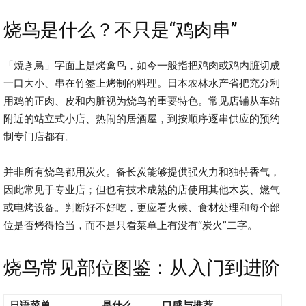
烧鸟是什么？不只是“鸡肉串”
「焼き鳥」字面上是烤禽鸟，如今一般指把鸡肉或鸡内脏切成
一口大小、串在竹签上烤制的料理。日本农林水产省把充分利
用鸡的正肉、皮和内脏视为烧鸟的重要特色。常见店铺从车站
附近的站立式小店、热闹的居酒屋，到按顺序逐串供应的预约
制专门店都有。
并非所有烧鸟都用炭火。备长炭能够提供强火力和独特香气，
因此常见于专业店；但也有技术成熟的店使用其他木炭、燃气
或电烤设备。判断好不好吃，更应看火候、食材处理和每个部
位是否烤得恰当，而不是只看菜单上有没有“炭火”二字。
烧鸟常见部位图鉴：从入门到进阶
日语菜单
是什么
口感与推荐