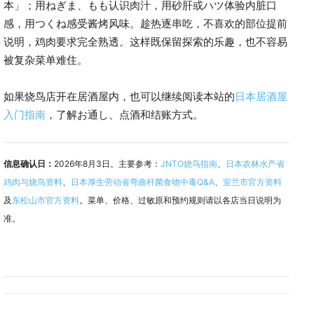
本」；用ねぎま、もも认识肉汁，用砂肝或ハツ体验内脏口
感，用つくね感受酱烤风味。趁热逐串吃，不喜欢的部位提前
说明，鸡肉要求完全熟透。这样既保留探索的乐趣，也不容易
被复杂菜单难住。
如果烧鸟店开在居酒屋内，也可以继续阅读本站的
日本居酒屋
入门指南
，了解お通し、点酒和结账方式。
信息确认日：
2026年8月3日。主要参考：
JNTO烧鸟指南
、
日本农林水产省
鸡肉与烧鸟资料
、
日本厚生劳动省弯曲杆菌食物中毒Q&A
、
室兰市官方资料
及
东松山市官方资料
。菜单、价格、过敏原和预约规则请以各店当日说明为
准。