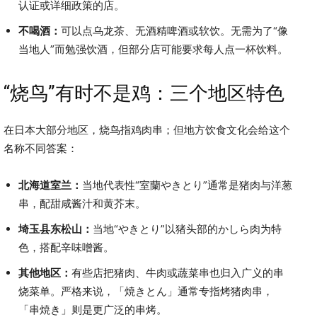
认证或详细政策的店。
不喝酒：
可以点乌龙茶、无酒精啤酒或软饮。无需为了“像
当地人”而勉强饮酒，但部分店可能要求每人点一杯饮料。
“烧鸟”有时不是鸡：三个地区特色
在日本大部分地区，烧鸟指鸡肉串；但地方饮食文化会给这个
名称不同答案：
北海道室兰：
当地代表性“室蘭やきとり”通常是猪肉与洋葱
串，配甜咸酱汁和黄芥末。
埼玉县东松山：
当地“やきとり”以猪头部的かしら肉为特
色，搭配辛味噌酱。
其他地区：
有些店把猪肉、牛肉或蔬菜串也归入广义的串
烧菜单。严格来说，「焼きとん」通常专指烤猪肉串，
「串焼き」则是更广泛的串烤。