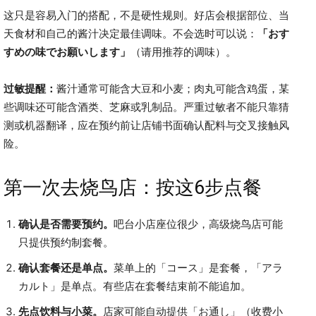
这只是容易入门的搭配，不是硬性规则。好店会根据部位、当
天食材和自己的酱汁决定最佳调味。不会选时可以说：
「おす
すめの味でお願いします」
（请用推荐的调味）。
过敏提醒：
酱汁通常可能含大豆和小麦；肉丸可能含鸡蛋，某
些调味还可能含酒类、芝麻或乳制品。严重过敏者不能只靠猜
测或机器翻译，应在预约前让店铺书面确认配料与交叉接触风
险。
第一次去烧鸟店：按这6步点餐
确认是否需要预约。
吧台小店座位很少，高级烧鸟店可能
只提供预约制套餐。
确认套餐还是单点。
菜单上的「コース」是套餐，「アラ
カルト」是单点。有些店在套餐结束前不能追加。
先点饮料与小菜。
店家可能自动提供「お通し」（收费小