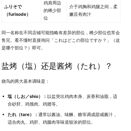
鸡肩周边
ふりそで
介于鸡胸和鸡腿之间，柔
的稀少部
（furisode）
嫩且有肉汁
位
同一名称在不同店铺可能指略有差异的部位，稀少部位也常会
售完。看不懂时直接询问「これはどこの部位ですか？」（这
是哪个部位？）即可。
盐烤（塩）还是酱烤（たれ）？
烧鸟的两大基本调味是：
塩（しお／shio）：
以盐突出鸡肉本身、炭香和油脂，适
合砂肝、鸡颈肉、鸡翅等。
たれ（tare）：
通常以酱油、味醂、糖等调成甜咸酱汁，
适合肉丸、鸡肝、鸡腿肉等味道较浓的部位。