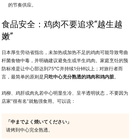
的节奏供应。
食品安全：鸡肉不要追求“越生越
嫩”
日本厚生劳动省指出，未加热或加热不足的鸡肉可能导致弯曲
杆菌食物中毒，并明确建议避免生或半生鸡肉。家庭烹饪的预
防标准是让中心部达到75℃并持续1分钟以上；对旅行者而
言，最简单的原则是
只吃中心充分熟透的鸡肉和鸡内脏
。
鸡柳、鸡肝或肉丸若中心明显生冷、呈半透明状态，不要因为
店家“很有名”就勉强食用。可以说：
「中までよく焼いてください」
请烤到中心完全熟透。