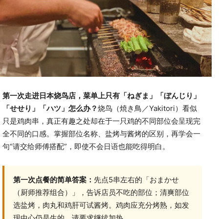
第一次走进日本烧鸟店，菜单上只有「ねぎま」「ぼんじり」
「せせり」「ハツ」怎么办？
烧鸟（焼き鳥／Yakitori）看似
只是鸡肉串，真正有趣之处却在于一只鸡的不同部位会呈现完
全不同的口感。掌握部位名称、盐烤与酱烤的区别，再学会一
句“请交给师傅搭配”，即使不会日语也能吃得明白。
第一次点餐的简单答案：
先点5串左右的「おまかせ
（厨师推荐组合）」，告诉店员不吃的部位；清爽部位
选盐烤，肉丸和鸡肝可试酱烤。鸡肉应充分烤熟，如发
现中心仍是生的，请要求继续加热。