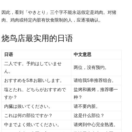
因此，看到「やきとり」三个字不能永远假定是鸡肉。对猪
肉、鸡肉或特定内脏有饮食限制的人，应逐项确认。
烧鸟店最实用的日语
日语
中文意思
二人です。予約はしていませ
两位，没有预约。
ん。
おすすめを5本お願いします。
请给我5串推荐组合。
塩とたれ、どちらがおすすめで
盐烤和酱烤，推荐哪一
すか？
种？
内臓は抜いてください。
请不要内脏。
これは何の部位ですか？
这是什么部位？
中までよく焼いてください。
请烤到中心完全熟透。