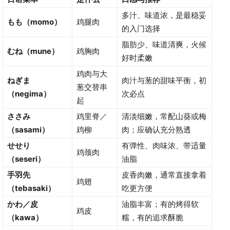
多汁、味道浓，是最稳妥
もも（momo）
鸡腿肉
的入门选择
脂肪少、味道清爽，火候
むね（mune）
鸡胸肉
好时柔嫩
鸡肉与大
ねぎま
肉汁与葱的甜味平衡，初
葱交替串
（negima）
次必点
起
ささみ
鸡里脊／
清淡细嫩，常配山葵或梅
（sasami）
鸡柳
肉；应确认充分熟透
せせり
有弹性、肉味浓、带适量
鸡颈肉
（seseri）
油脂
手羽先
皮香肉嫩，通常直接拿着
鸡翅
（tebasaki）
吃更方便
かわ／皮
油脂丰富；有的烤得软
鸡皮
（kawa）
糯，有的追求酥脆