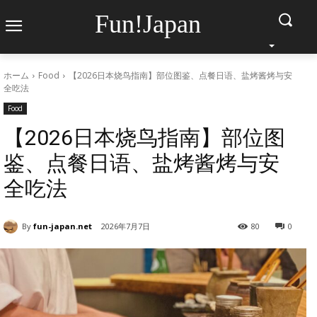
Fun!Japan
ホーム
Food
【2026日本烧鸟指南】部位图鉴、点餐日语、盐烤酱烤与安
全吃法
Food
【2026日本烧鸟指南】部位图
鉴、点餐日语、盐烤酱烤与安
全吃法
By
fun-japan.net
2026年7月7日
80
0