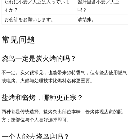
たれに小麦／大豆は入っていま
酱汁里含小麦／大豆
すか？
吗？
お会計をお願いします。
请结账。
常见问题
烧鸟一定是炭火烤的吗？
不一定。炭火很常见，也能带来独特香气，但有些店使用燃气
或电烤。火候与处理技术比燃料名称更重要。
盐烤和酱烤，哪种更正宗？
两种都是传统选择。盐烤突出部位本味，酱烤体现店家的配
方；按部位与个人喜好选择即可。
一个人能去烧鸟店吗？