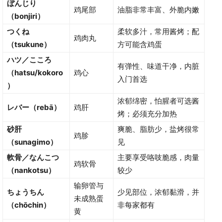
ぼんじり
鸡尾部
油脂非常丰富、外脆内嫩
（bonjiri）
つくね
柔软多汁，常用酱烤；配
鸡肉丸
（tsukune）
方可能含鸡蛋
ハツ／こころ
有弹性、味道干净，内脏
（hatsu/kokoro
鸡心
入门首选
）
浓郁绵密，怕腥者可选酱
レバー（rebā）
鸡肝
烤；必须充分加热
砂肝
爽脆、脂肪少，盐烤很常
鸡胗
（sunagimo）
见
軟骨／なんこつ
主要享受咯吱脆感，肉量
鸡软骨
（nankotsu）
较少
输卵管与
ちょうちん
少见部位，浓郁黏滑，并
未成熟蛋
（chōchin）
非每家都有
黄