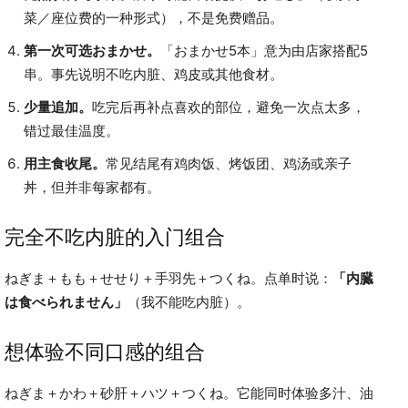
菜／座位费的一种形式），不是免费赠品。
第一次可选おまかせ。
「おまかせ5本」意为由店家搭配5
串。事先说明不吃内脏、鸡皮或其他食材。
少量追加。
吃完后再补点喜欢的部位，避免一次点太多，
错过最佳温度。
用主食收尾。
常见结尾有鸡肉饭、烤饭团、鸡汤或亲子
丼，但并非每家都有。
完全不吃内脏的入门组合
ねぎま＋もも＋せせり＋手羽先＋つくね。点单时说：
「内臓
は食べられません」
（我不能吃内脏）。
想体验不同口感的组合
ねぎま＋かわ＋砂肝＋ハツ＋つくね。它能同时体验多汁、油