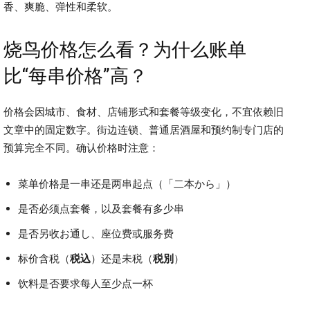
香、爽脆、弹性和柔软。
烧鸟价格怎么看？为什么账单
比“每串价格”高？
价格会因城市、食材、店铺形式和套餐等级变化，不宜依赖旧
文章中的固定数字。街边连锁、普通居酒屋和预约制专门店的
预算完全不同。确认价格时注意：
菜单价格是一串还是两串起点（「二本から」）
是否必须点套餐，以及套餐有多少串
是否另收お通し、座位费或服务费
标价含税（
税込
）还是未税（
税別
）
饮料是否要求每人至少点一杯