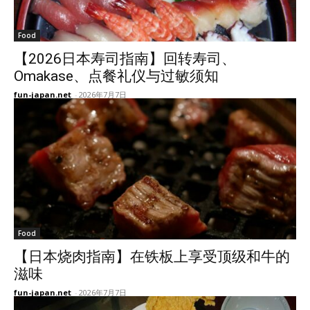
Food
【2026日本寿司指南】回转寿司、
Omakase、点餐礼仪与过敏须知
fun-japan.net
-
2026年7月7日
Food
【日本烧肉指南】在铁板上享受顶级和牛的
滋味
fun-japan.net
-
2026年7月7日