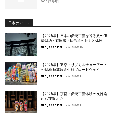
2026年8月4日
日本のアート
【2026年】日本の伝統工芸を巡る旅〜伊
勢型紙・有田焼・輪島塗の魅力と体験
fun-japan.net
-
2026年6月16日
【2026年】東京・サブカルチャーアート
の聖地 秋葉原＆中野ブロードウェイ
fun-japan.net
-
2026年6月13日
【2026年】京都・伝統工芸体験〜友禅染
から茶道まで
fun-japan.net
-
2026年6月13日