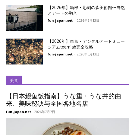
【2026年】箱根・彫刻の森美術館〜自然
とアートの融合
fun-japan.net
-
2026年6月13日
【2026年】東京・デジタルアートミュー
ジアムteamlab完全攻略
fun-japan.net
-
2026年6月13日
美食
【日本鳗鱼饭指南】うな重・うな丼的由
来、美味秘诀与全国各地名店
fun-japan.net
-
2026年7月7日