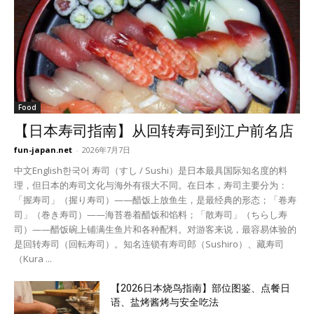
Food
【日本寿司指南】从回转寿司到江户前名店
fun-japan.net
-
2026年7月7日
中文English한국어 寿司（すし / Sushi）是日本最具国际知名度的料
理，但日本的寿司文化与海外有很大不同。在日本，寿司主要分为：
「握寿司」（握り寿司）——醋饭上放鱼生，是最经典的形态；「卷寿
司」（巻き寿司）——海苔卷着醋饭和馅料；「散寿司」（ちらし寿
司）——醋饭碗上铺满生鱼片和各种配料。对游客来说，最容易体验的
是回转寿司（回転寿司）。知名连锁有寿司郎（Sushiro）、藏寿司
（Kura ...
【2026日本烧鸟指南】部位图鉴、点餐日
语、盐烤酱烤与安全吃法