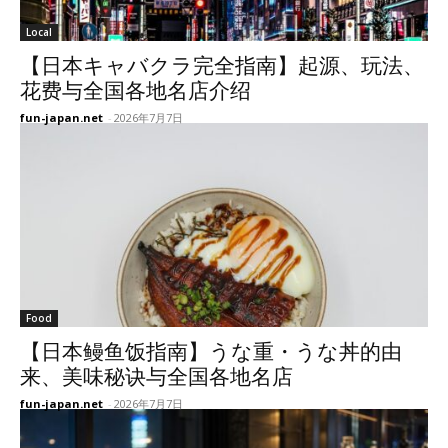
Local
【日本キャバクラ完全指南】起源、玩法、
花费与全国各地名店介绍
fun-japan.net
-
2026年7月7日
Food
【日本鳗鱼饭指南】うな重・うな丼的由
来、美味秘诀与全国各地名店
fun-japan.net
-
2026年7月7日