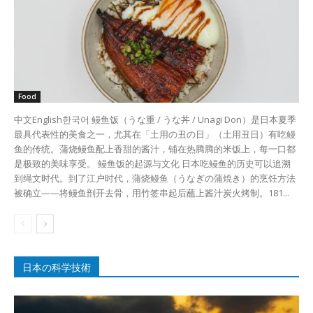
Food
中文English한국어 鳗鱼饭（うな重 / うな丼 / Unagi Don）是日本夏季
最具代表性的美食之一，尤其在「土用の丑の日」（土用丑日）有吃鳗
鱼的传统。蒲烧鳗鱼配上香甜的酱汁，铺在热腾腾的米饭上，每一口都
是极致的美味享受。 鳗鱼饭的起源与文化 日本吃鳗鱼的历史可以追溯
到绳文时代。到了江户时代，蒲烧鳗鱼（うなぎの蒲焼き）的烹饪方法
被确立——将鳗鱼剖开去骨，用竹签串起后蘸上酱汁炭火烤制。181...
日本の科学技術