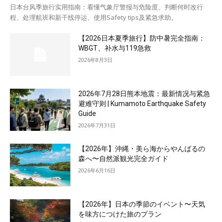
日本台风季旅行实用指南：看懂气象厅警报与危险度、判断何时改行
程、处理航班和新干线停运、使用Safety tips及紧急求助。
【2026日本夏季旅行】防中暑完全指南：
WBGT、补水与119急救
2026年8月3日
2026年7月28日熊本地震：最新情况与紧急
避难守则 | Kumamoto Earthquake Safety
Guide
2026年7月31日
【2026年】沖縄・美ら海からやんばるの
森へ〜自然派観光完全ガイド
2026年6月16日
【2026年】日本の季節のイベント〜天気
を味方につけた旅のプラン