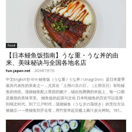
Food
【日本鳗鱼饭指南】うな重・うな丼的由
来、美味秘诀与全国各地名店
fun-japan.net
-
2026年7月7日
中文English한국어 鳗鱼饭（うな重 / うな丼 / Unagi Don）是日本夏季
最具代表性的美食之一，尤其在「土用の丑の日」（土用丑日）有吃鳗
鱼的传统。蒲烧鳗鱼配上香甜的酱汁，铺在热腾腾的米饭上，每一口都
是极致的美味享受。 鳗鱼饭的起源与文化 日本吃鳗鱼的历史可以追溯
到绳文时代。到了江户时代，蒲烧鳗鱼（うなぎの蒲焼き）的烹饪方法
被确立——将鳗鱼剖开去骨，用竹签串起后蘸上酱汁炭火烤制。181...