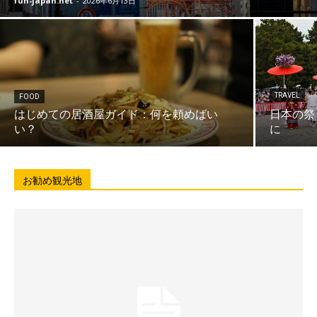
fun-japan.net
-
2026年6月13日
TRAVEL
FOOD
はじめての居酒屋ガイド：何を頼めばい
日本の祭
い？
に
お勧め観光地