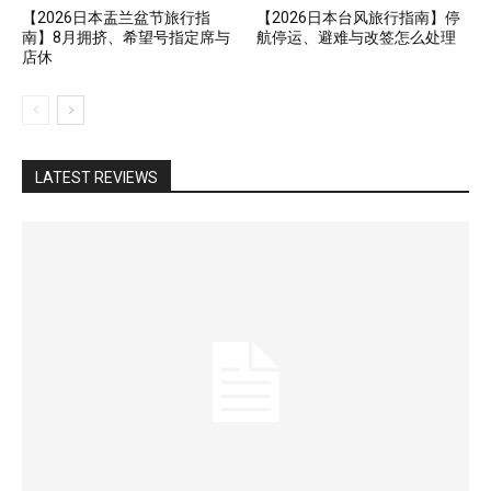
【2026日本盂兰盆节旅行指
【2026日本台风旅行指南】停
南】8月拥挤、希望号指定席与
航停运、避难与改签怎么处理
店休
LATEST REVIEWS