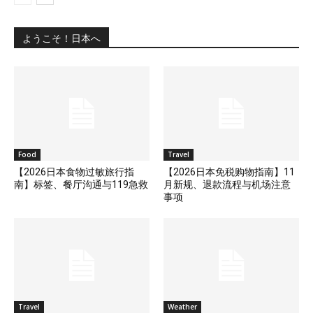
ようこそ！日本へ
Food
Travel
【2026日本食物过敏旅行指
【2026日本免税购物指南】11
南】标签、餐厅沟通与119急救
月新规、退款流程与机场注意
事项
Travel
Weather