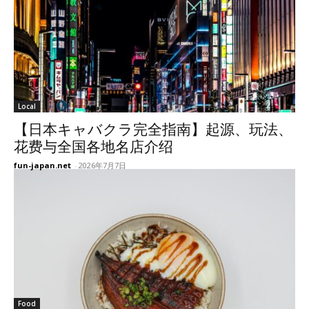
Local
【日本キャバクラ完全指南】起源、玩法、
花费与全国各地名店介绍
fun-japan.net
-
2026年7月7日
Food