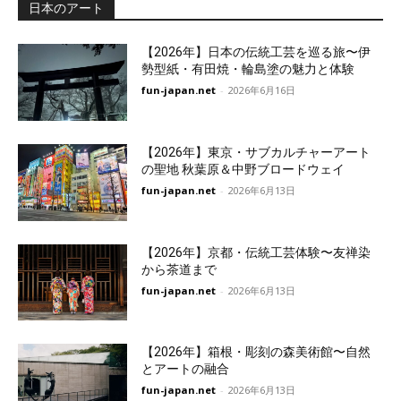
日本のアート
【2026年】日本の伝統工芸を巡る旅〜伊
勢型紙・有田焼・輪島塗の魅力と体験
fun-japan.net
-
2026年6月16日
【2026年】東京・サブカルチャーアート
の聖地 秋葉原＆中野ブロードウェイ
fun-japan.net
-
2026年6月13日
【2026年】京都・伝統工芸体験〜友禅染
から茶道まで
fun-japan.net
-
2026年6月13日
【2026年】箱根・彫刻の森美術館〜自然
とアートの融合
fun-japan.net
-
2026年6月13日