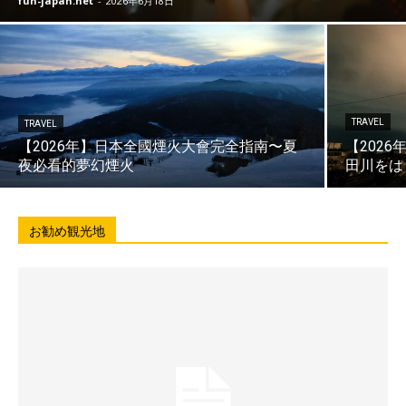
fun-japan.net
-
2026年6月18日
TRAVEL
TRAVEL
【2026年】日本全國煙火大會完全指南〜夏
【202
夜必看的夢幻煙火
田川をは
お勧め観光地