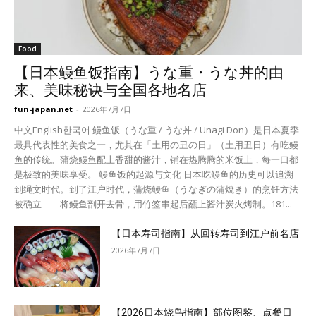
Food
【日本鳗鱼饭指南】うな重・うな丼的由
来、美味秘诀与全国各地名店
fun-japan.net
-
2026年7月7日
中文English한국어 鳗鱼饭（うな重 / うな丼 / Unagi Don）是日本夏季
最具代表性的美食之一，尤其在「土用の丑の日」（土用丑日）有吃鳗
鱼的传统。蒲烧鳗鱼配上香甜的酱汁，铺在热腾腾的米饭上，每一口都
是极致的美味享受。 鳗鱼饭的起源与文化 日本吃鳗鱼的历史可以追溯
到绳文时代。到了江户时代，蒲烧鳗鱼（うなぎの蒲焼き）的烹饪方法
被确立——将鳗鱼剖开去骨，用竹签串起后蘸上酱汁炭火烤制。181...
【日本寿司指南】从回转寿司到江户前名店
2026年7月7日
【2026日本烧鸟指南】部位图鉴、点餐日