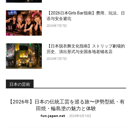
【2026日本Girls Bar指南】费用、玩法、日
语与安全避坑
2026年7月7日
【日本脱衣舞文化指南】ストリップ劇場的
历史、演出形式与全国各地老铺名店
2026年7月7日
日本の芸術
【2026年】日本の伝統工芸を巡る旅〜伊勢型紙・有
田焼・輪島塗の魅力と体験
fun-japan.net
-
2026年6月16日