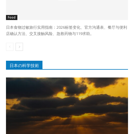
Food
日本食物过敏旅行实用指南：2026标签变化、官方沟通表、餐厅与便利
店确认方法、交叉接触风险、急救药物与119求助。
日本の科学技術