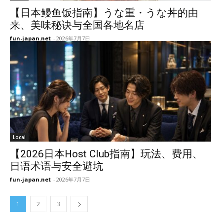
【日本鳗鱼饭指南】うな重・うな丼的由
来、美味秘诀与全国各地名店
fun-japan.net
-
2026年7月7日
Local
【2026日本Host Club指南】玩法、费用、
日语术语与安全避坑
fun-japan.net
-
2026年7月7日
1
2
3