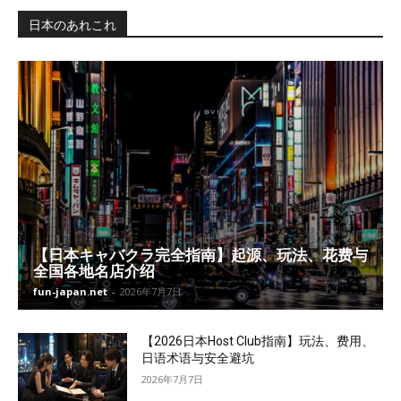
日本のあれこれ
【日本キャバクラ完全指南】起源、玩法、花费与
全国各地名店介绍
fun-japan.net
-
2026年7月7日
【2026日本Host Club指南】玩法、费用、
日语术语与安全避坑
2026年7月7日