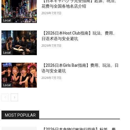
【日本キャバクラ完全指南】起源、玩法、
花费与全国各地名店介绍
2026年7月7日
Local
【2026日本Host Club指南】玩法、费用、
日语术语与安全避坑
2026年7月7日
Local
【2026日本Girls Bar指南】费用、玩法、日
语与安全避坑
2026年7月7日
Local
MOST POPULAR
【2026日本食物过敏旅行指南】标签、餐