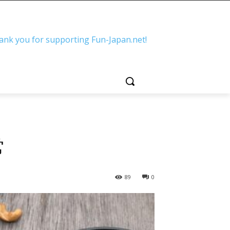
ank you for supporting Fun-Japan.net!
常
89
0