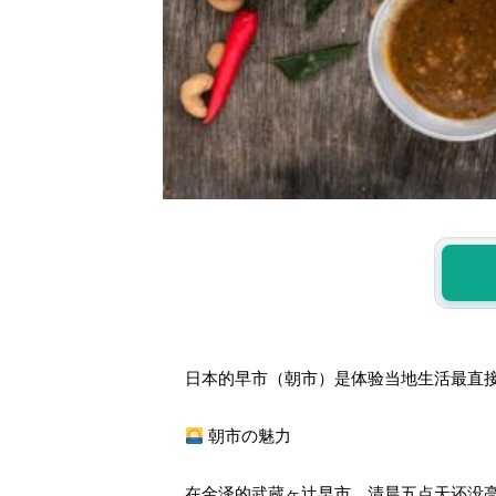
日本的早市（朝市）是体验当地生活最直
朝市の魅力
在金泽的武蔵ヶ辻早市，清晨五点天还没