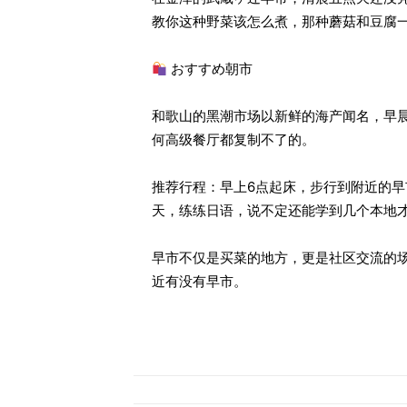
教你这种野菜该怎么煮，那种蘑菇和豆腐一
おすすめ朝市
和歌山的黑潮市场以新鲜的海产闻名，早
何高级餐厅都复制不了的。
推荐行程：早上6点起床，步行到附近的
天，练练日语，说不定还能学到几个本地
早市不仅是买菜的地方，更是社区交流的
近有没有早市。