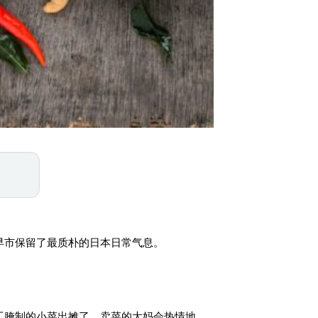
早市保留了最质朴的日本日常气息。
工腌制的小菜出摊了。卖菜的大妈会热情地