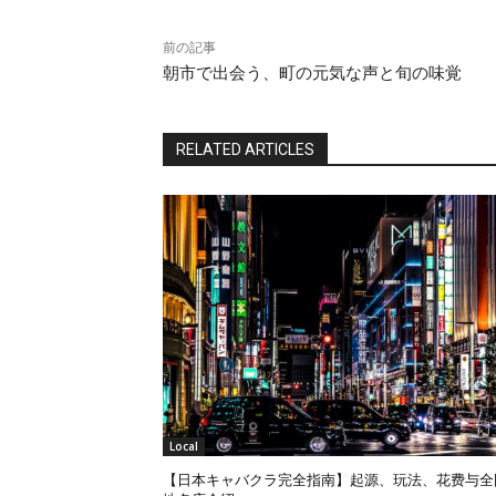
前の記事
朝市で出会う、町の元気な声と旬の味覚
RELATED ARTICLES
Local
【日本キャバクラ完全指南】起源、玩法、花费与全