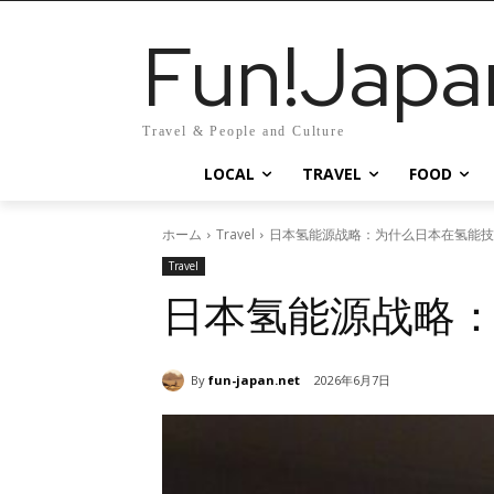
Fun!Japa
Travel & People and Culture
LOCAL
TRAVEL
FOOD
ホーム
Travel
日本氢能源战略：为什么日本在氢能技
Travel
日本氢能源战略
By
fun-japan.net
2026年6月7日