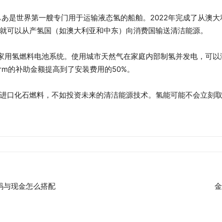
あ是世界第一艘专门用于运输液态氢的船舶。2022年完成了从澳大
就可以从产氢国（如澳大利亚和中东）向消费国输送清洁能源。
小型家用氢燃料电池系统。使用城市天然气在家庭内部制氢并发电，可以
arm的补助金额提高到了安装费用的50%。
进口化石燃料，不如投资未来的清洁能源技术。氢能可能不会立刻
维码与现金怎么搭配
金