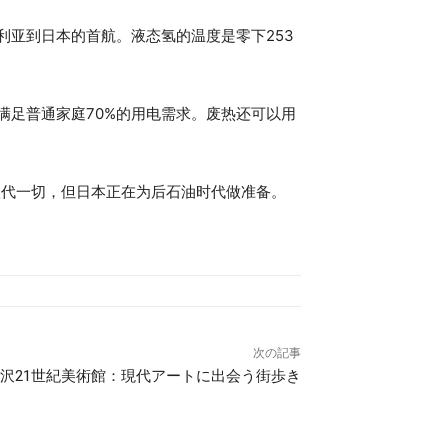
利亚到日本的首航。液态氢的温度是零下253
满足普通家庭70%的用电需求。废热还可以用
取代一切，但日本正在为后石油时代做准备。
次の記事
沢21世紀美術館：現代アートに出会う街歩き