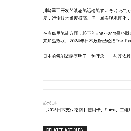
川崎重工开发的液态氢运输船すいそ ふろてぃ
度，运输技术难度极高。但一旦实现规模化，
在家庭用氢能方面，松下的Ene-Farm是
来加热热水。2024年日本政府已经把Ene-F
日本的氢能战略表明了一种理念——与其依赖
前の記事
【2026日本支付指南】信用卡、Suica、二
RELATED ARTICLES