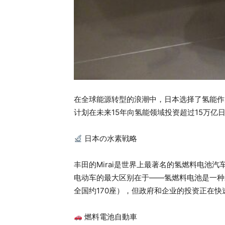
在全球能源转型的浪潮中，日本选择了氢能作为
计划在未来15年向氢能领域投资超过15万亿
日本の水素戦略
丰田的Mirai是世界上最著名的氢燃料电池汽
电动车的最大区别在于——氢燃料电池是一种
全国约170座），但政府和企业的投资正在快
燃料電池自動車