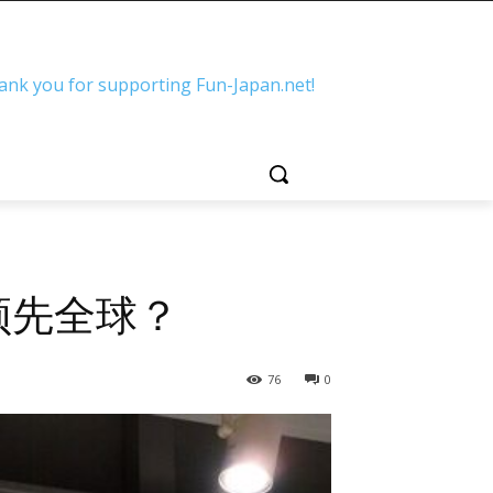
ank you for supporting Fun-Japan.net!
领先全球？
76
0