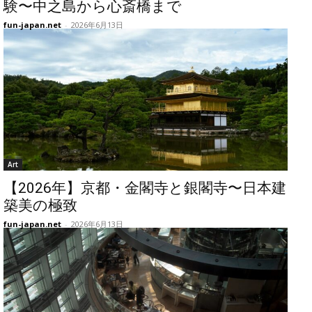
験〜中之島から心斎橋まで
fun-japan.net
-
2026年6月13日
Art
【2026年】京都・金閣寺と銀閣寺〜日本建
築美の極致
fun-japan.net
-
2026年6月13日