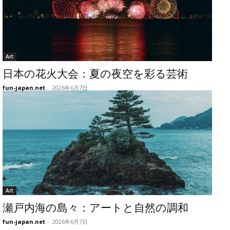
Art
日本の花火大会：夏の夜空を彩る芸術
fun-japan.net
-
2026年6月7日
Art
瀬戸内海の島々：アートと自然の調和
fun-japan.net
-
2026年6月7日