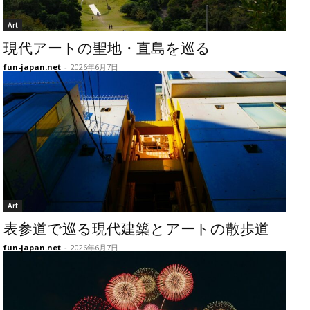
Art
現代アートの聖地・直島を巡る
fun-japan.net
-
2026年6月7日
Art
表参道で巡る現代建築とアートの散歩道
fun-japan.net
-
2026年6月7日