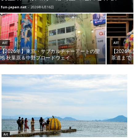
fun-japan.net
-
2026年6月16日
ART
ART
【2026年】東京・サブカルチャーアートの聖
【2026
地 秋葉原＆中野ブロードウェイ
茶道まで
Art