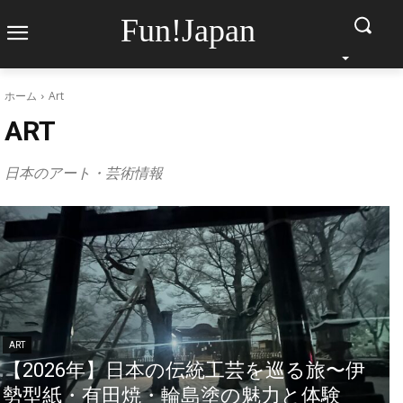
Fun!Japan
ホーム
Art
ART
日本のアート・芸術情報
ART
【2026年】日本の伝統工芸を巡る旅〜伊
勢型紙・有田焼・輪島塗の魅力と体験