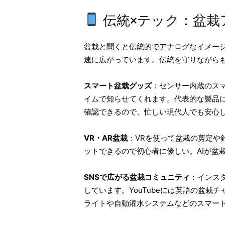
伝統×テック：盆栽
盆栽と聞くと伝統的でアナログなイメー
速に広がっています。伝統を守りながら
スマート盆栽グッズ
：センサー内蔵のス
イムで知らせてくれます。代表的な製品に「Bo
確認できるので、忙しい現代人でも安心
VR・AR盆栽
：VRを使って盆栽の剪定や
ットできるので初心者に優しい。AIが盆
SNSで広がる盆栽コミュニティ
：インスタ
しています。YouTubeには英語の盆
ライトや自動灌水システムなどのスマー