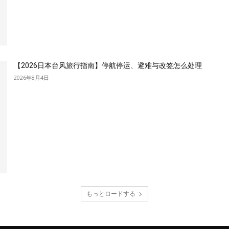
【2026日本台风旅行指南】停航停运、避难与改签怎么处理
2026年8月4日
もっとロードする