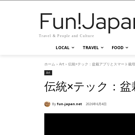
Fun!Japa
Travel & People and Culture
LOCAL
TRAVEL
FOOD
ホーム
Art
伝統×テック：盆栽アプリとスマート栽
Art
伝統×テック：
By
fun-japan.net
2026年6月4日