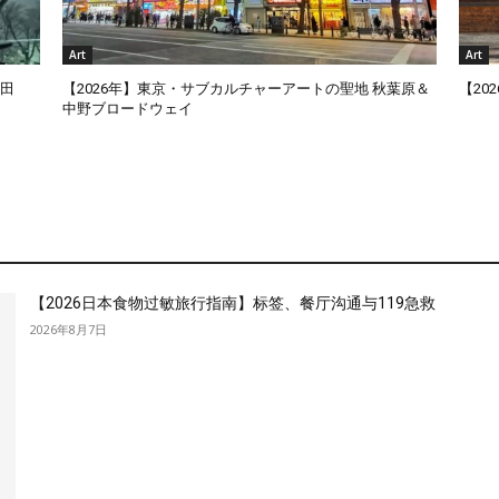
Art
Art
有田
【2026年】東京・サブカルチャーアートの聖地 秋葉原＆
【2
中野ブロードウェイ
【2026日本食物过敏旅行指南】标签、餐厅沟通与119急救
2026年8月7日