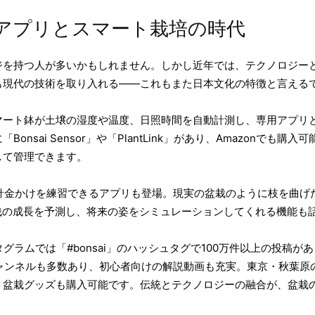
アプリとスマート栽培の時代
ジを持つ人が多いかもしれません。しかし近年では、テクノロジー
も現代の技術を取り入れる——これもまた日本文化の特徴と言える
マート鉢が土壌の湿度や温度、日照時間を自動計測し、専用アプリ
nsai Sensor」や「PlantLink」があり、Amazonでも
して管理できます。
針金かけを練習できるアプリも登場。現実の盆栽のように枝を曲げ
栽の成長を予測し、将来の姿をシミュレーションしてくれる機能も
グラムでは「#bonsai」のハッシュタグで100万件以上の投稿
栽チャンネルも多数あり、初心者向けの解説動画も充実。東京・秋葉原
ト盆栽グッズも購入可能です。伝統とテクノロジーの融合が、盆栽