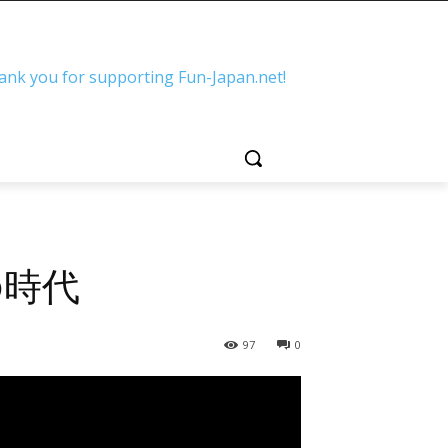
ank you for supporting Fun-Japan.net!
の時代
97
0