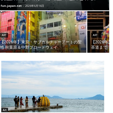
fun-japan.net
-
2026年6月16日
ART
ART
【2026年】東京・サブカルチャーアートの聖
【2026
地 秋葉原＆中野ブロードウェイ
茶道まで
Art