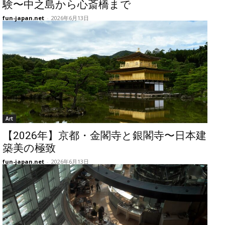
験〜中之島から心斎橋まで
fun-japan.net
-
2026年6月13日
Art
【2026年】京都・金閣寺と銀閣寺〜日本建
築美の極致
fun-japan.net
-
2026年6月13日