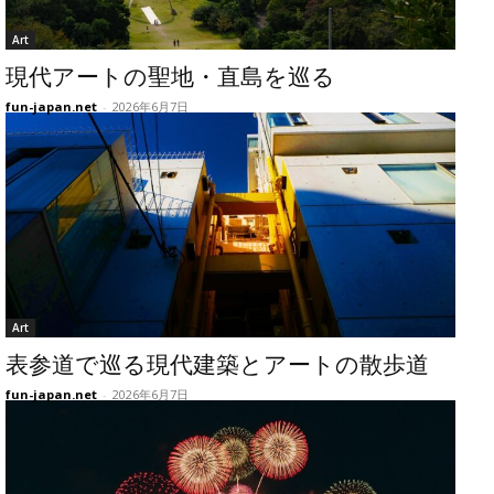
Art
現代アートの聖地・直島を巡る
fun-japan.net
-
2026年6月7日
Art
表参道で巡る現代建築とアートの散歩道
fun-japan.net
-
2026年6月7日