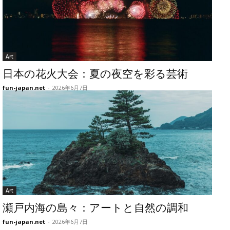
Art
日本の花火大会：夏の夜空を彩る芸術
fun-japan.net
-
2026年6月7日
Art
瀬戸内海の島々：アートと自然の調和
fun-japan.net
-
2026年6月7日