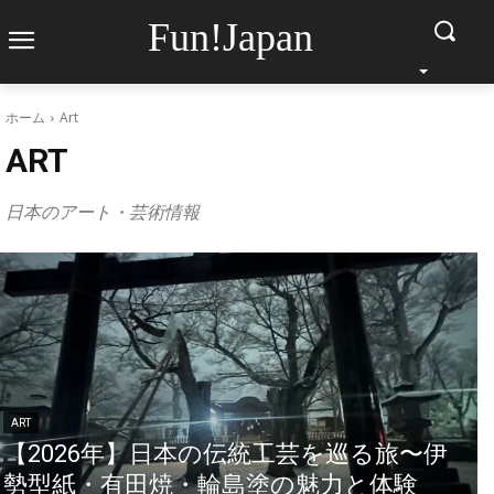
Fun!Japan
ホーム
Art
ART
日本のアート・芸術情報
ART
【2026年】日本の伝統工芸を巡る旅〜伊
勢型紙・有田焼・輪島塗の魅力と体験