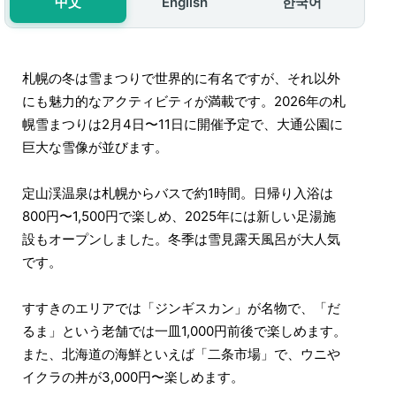
中文
English
한국어
札幌の冬は雪まつりで世界的に有名ですが、それ以外
にも魅力的なアクティビティが満載です。2026年の札
幌雪まつりは2月4日〜11日に開催予定で、大通公園に
巨大な雪像が並びます。
定山渓温泉は札幌からバスで約1時間。日帰り入浴は
800円〜1,500円で楽しめ、2025年には新しい足湯施
設もオープンしました。冬季は雪見露天風呂が大人気
です。
すすきのエリアでは「ジンギスカン」が名物で、「だ
るま」という老舗では一皿1,000円前後で楽しめます。
また、北海道の海鮮といえば「二条市場」で、ウニや
イクラの丼が3,000円〜楽しめます。