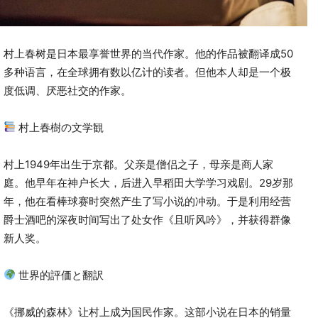
村上春树是日本最享誉世界的当代作家。他的作品被翻译成50
多种语言，在全球拥有数以亿计的读者。但他本人却是一个极
度低调、厌恶社交的作家。
村上春樹の文学観
村上1949年出生于京都。父亲是僧侣之子，母亲是商人家
庭。他早年在神户长大，后进入早稻田大学学习戏剧。29岁那
年，他在看棒球赛时突然产生了写小说的冲动。于是利用经营
爵士酒吧的深夜时间写出了处女作《且听风吟》，并获得群像
新人奖。
世界的評価と翻訳
《挪威的森林》让村上成为国民作家。这部小说在日本的销量