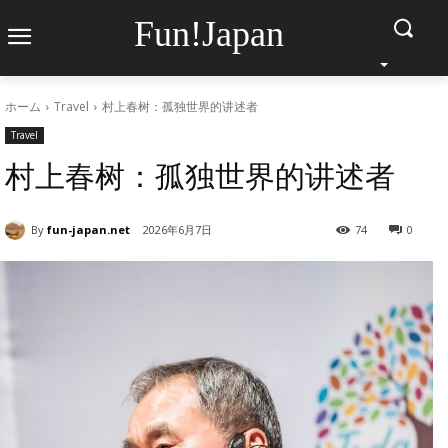
Fun!Japan
ホーム
Travel
村上春树：孤独世界的讲述者
Travel
村上春树：孤独世界的讲述者
By
fun-japan.net
2026年6月7日
74
0