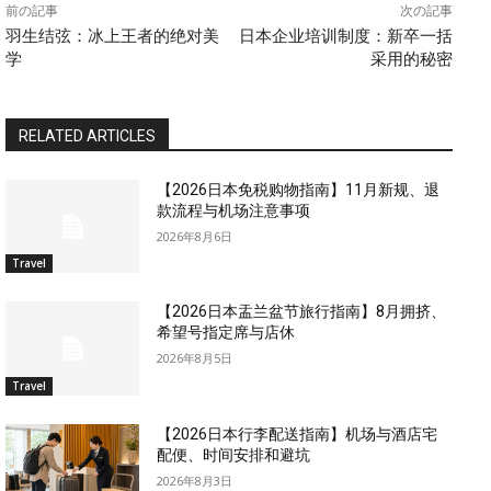
前の記事
次の記事
羽生结弦：冰上王者的绝对美
日本企业培训制度：新卒一括
学
采用的秘密
RELATED ARTICLES
【2026日本免税购物指南】11月新规、退
款流程与机场注意事项
2026年8月6日
Travel
【2026日本盂兰盆节旅行指南】8月拥挤、
希望号指定席与店休
2026年8月5日
Travel
【2026日本行李配送指南】机场与酒店宅
配便、时间安排和避坑
2026年8月3日