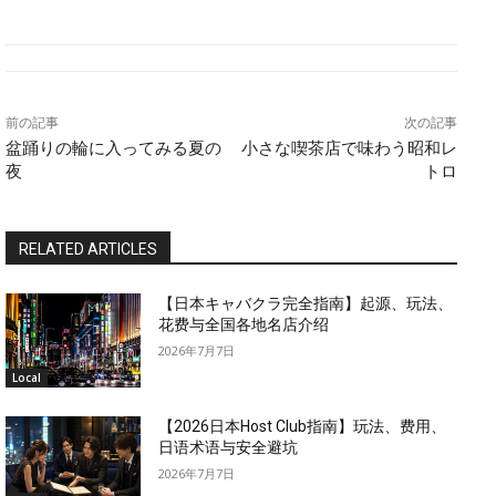
前の記事
次の記事
盆踊りの輪に入ってみる夏の
小さな喫茶店で味わう昭和レ
夜
トロ
RELATED ARTICLES
【日本キャバクラ完全指南】起源、玩法、
花费与全国各地名店介绍
2026年7月7日
Local
【2026日本Host Club指南】玩法、费用、
日语术语与安全避坑
2026年7月7日