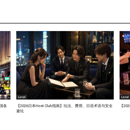
Local
Local
国各
【2026日本Host Club指南】玩法、费用、日语术语与安全
【20
避坑