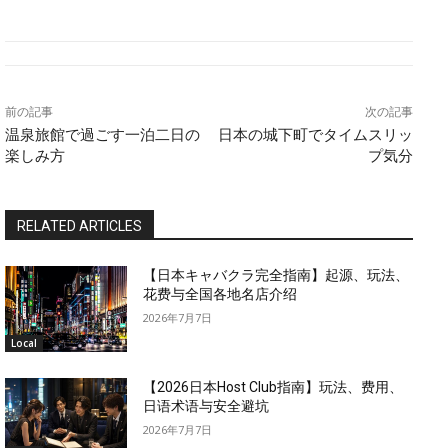
前の記事
次の記事
温泉旅館で過ごす一泊二日の
日本の城下町でタイムスリッ
楽しみ方
プ気分
RELATED ARTICLES
【日本キャバクラ完全指南】起源、玩法、
花费与全国各地名店介绍
2026年7月7日
Local
【2026日本Host Club指南】玩法、费用、
日语术语与安全避坑
2026年7月7日