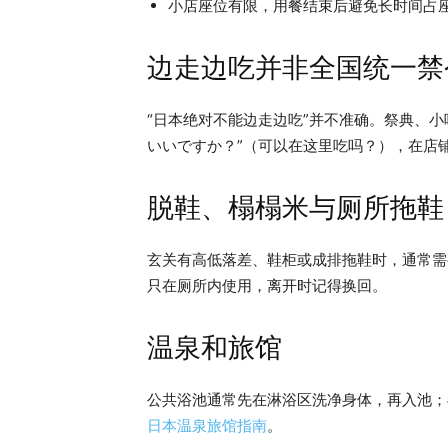
小店座位有限，用餐结束后避免长时间占
边走边吃并非全国统一禁
“日本绝对不能边走边吃”并不准确。祭典、
いいですか？”（可以在这里吃吗？），在店
脱鞋、榻榻米与厕所拖鞋
玄关有高低落差、鞋柜或成排拖鞋时，通常需
只在厕所内使用，离开时记得换回。
温泉和旅馆
公共浴池通常先在淋浴区洗净身体，再入池；
日本温泉旅馆指南
。