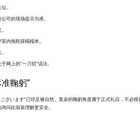
占位。
营公司的现场提示为准。
意。
穿室内拖鞋踩榻榻米。
走。
于网上的“一刀切”说法。
准鞠躬”
とうございます”已经足够自然。复杂的鞠躬角度属于正式礼仪，不必模
地询问比假装理解更安全。