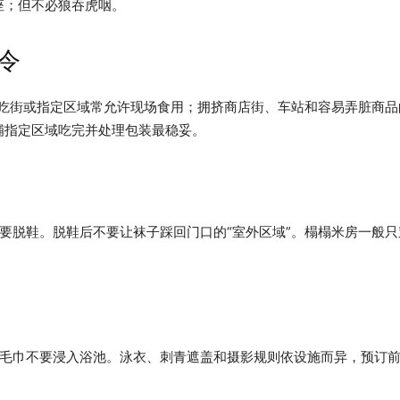
座；但不必狼吞虎咽。
令
小吃街或指定区域常允许现场食用；拥挤商店街、车站和容易弄脏商品
铺指定区域吃完并处理包装最稳妥。
要脱鞋。脱鞋后不要让袜子踩回门口的“室外区域”。榻榻米房一般
毛巾不要浸入浴池。泳衣、刺青遮盖和摄影规则依设施而异，预订