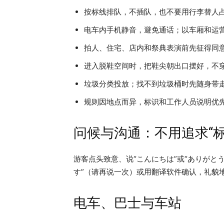
按标线排队，不插队，也不要用行李替人
电车内手机静音，避免通话；以车厢和运
拍人、住宅、店内和祭典表演前先征得同
进入脱鞋空间时，把鞋尖朝出口摆好，不
垃圾分类投放；找不到垃圾桶时先随身带
规则因地点而异，标识和工作人员说明优先
问候与沟通：不用追求“标
游客点头致意、说“こんにちは”或“ありが
す”（请再说一次）或用翻译软件确认，礼貌
电车、巴士与车站