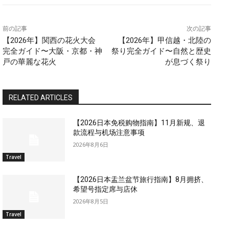
前の記事
次の記事
【2026年】関西の花火大会
【2026年】甲信越・北陸の
完全ガイド〜大阪・京都・神
祭り完全ガイド〜自然と歴史
戸の華麗な花火
が息づく祭り
RELATED ARTICLES
【2026日本免税购物指南】11月新规、退
款流程与机场注意事项
2026年8月6日
Travel
【2026日本盂兰盆节旅行指南】8月拥挤、
希望号指定席与店休
2026年8月5日
Travel