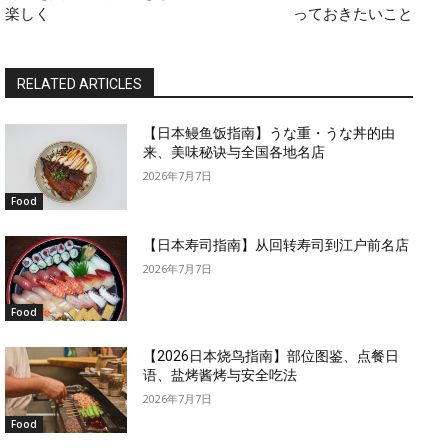
楽しく
っておきたいこと
RELATED ARTICLES
【日本鳗鱼饭指南】うな重・うな丼的由
来、美味秘诀与全国各地名店
2026年7月7日
Food
【日本寿司指南】从回转寿司到江户前名店
2026年7月7日
Food
【2026日本烧鸟指南】部位图鉴、点餐日
语、盐烤酱烤与安全吃法
2026年7月7日
Food