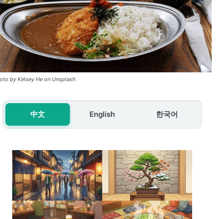
oto by Kelsey He on Unsplash
中文
English
한국어