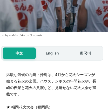
oto by mahiru dake on Unsplash
中文
English
한국어
温暖な気候の九州・沖縄は、4月から花火シーズンが
始まる花火の楽園。ハウステンボスの年間花火や、長
崎の夜景と花火の共演など、見逃せない花火大会が満
載です。
★ 福岡花火大会（福岡県）