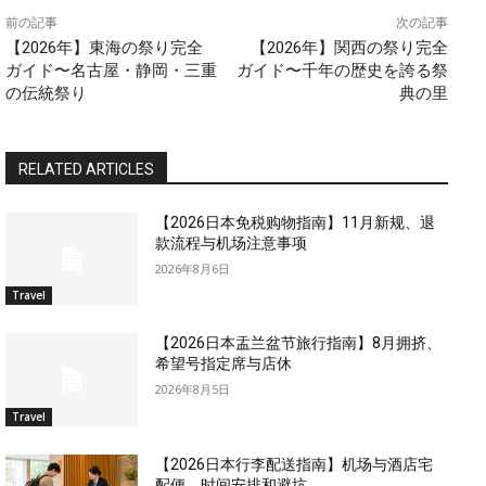
前の記事
次の記事
【2026年】東海の祭り完全
【2026年】関西の祭り完全
ガイド〜名古屋・静岡・三重
ガイド〜千年の歴史を誇る祭
の伝統祭り
典の里
RELATED ARTICLES
【2026日本免税购物指南】11月新规、退
款流程与机场注意事项
2026年8月6日
Travel
【2026日本盂兰盆节旅行指南】8月拥挤、
希望号指定席与店休
2026年8月5日
Travel
【2026日本行李配送指南】机场与酒店宅
配便、时间安排和避坑