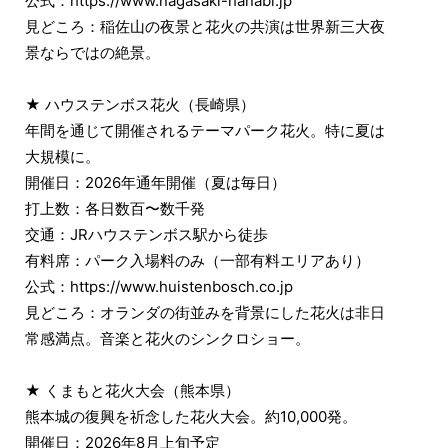
公式：https://www.nagasaki-hanabi.jp
見どころ：稲佐山の夜景と花火の共演は世界新三大夜
景ならではの絶景。
★ ハウステンボス花火（長崎県）
年間を通じて開催されるテーマパーク花火。特に夏は
大規模に。
開催日：2026年通年開催（夏は毎日）
打上数：各日数百〜数千発
交通：JRハウステンボス駅から徒歩
有料席：パーク入場料のみ（一部有料エリアあり）
公式：https://www.huistenbosch.co.jp
見どころ：オランダの街並みを背景にした花火は非日
常感満点。音楽と花火のシンクロショー。
★ くまもと花火大会（熊本県）
熊本城の復興を祈念した花火大会。約10,000発。
開催日：2026年8月上旬予定