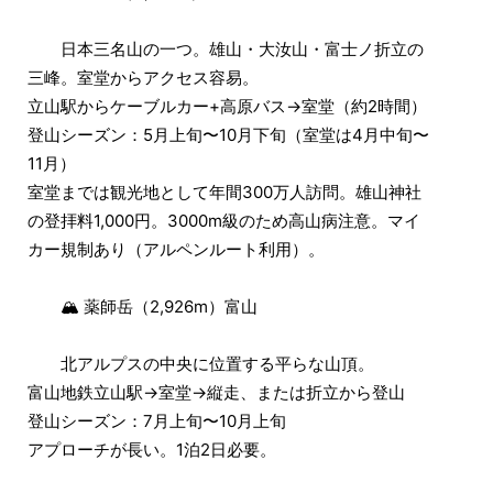
日本三名山の一つ。雄山・大汝山・富士ノ折立の
三峰。室堂からアクセス容易。
立山駅からケーブルカー+高原バス→室堂（約2時間）
登山シーズン：5月上旬〜10月下旬（室堂は4月中旬〜
11月）
室堂までは観光地として年間300万人訪問。雄山神社
の登拝料1,000円。3000m級のため高山病注意。マイ
カー規制あり（アルペンルート利用）。
🏔 薬師岳（2,926m）富山
北アルプスの中央に位置する平らな山頂。
富山地鉄立山駅→室堂→縦走、または折立から登山
登山シーズン：7月上旬〜10月上旬
アプローチが長い。1泊2日必要。