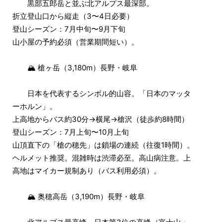
黒部五郎岳と並ぶ北アルプス最深部。
折立登山口から縦走（3〜4日必要）
登山シーズン：7月中旬〜9月下旬
山小屋の予約必須（営業期間短い）。
🏔 槍ヶ岳（3,180m）長野・岐阜
日本を代表するシンボル的山容。「日本のマッタ
ーホルン」。
上高地からバス約30分→横尾→槍沢（徒歩約8時間）
登山シーズン：7月上旬〜10月上旬
山頂直下の「槍の穂先」は鎖場の連続（往復1時間）。
ヘルメット推奨。混雑時は渋滞必至。高山病注意。上
高地はマイカー規制あり（バス利用必須）。
🏔 奥穂高岳（3,190m）長野・岐阜