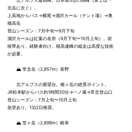
北アルプス最高峰。日本第3位の高峰（富士山・
北岳に次ぐ）。
上高地からバス→横尾→涸沢カール（テント場）→奥
穂高岳
登山シーズン：7月中旬〜9月下旬
涸沢カールは紅葉の名所（9月下旬〜10月上旬）。岩
稜帯あり。経験者向け。穂高連峰の縦走は高度な技術
が必要。
🏔 常念岳（2,857m）長野
北アルプスの展望台。槍ヶ岳の絶景ポイント。
JR松本駅からバス約1時間30分→一ノ瀬→常念登山口
登山シーズン：7月上旬〜10月上旬
急登あり。1泊2日推奨。
🏔 笠ヶ岳（2,898m）岐阜