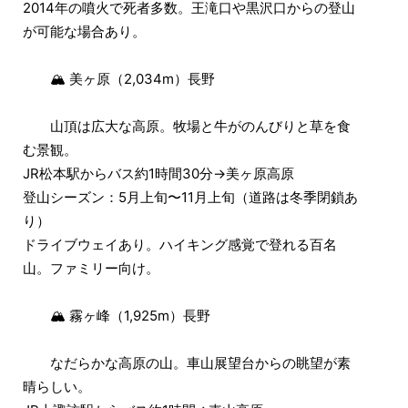
2014年の噴火で死者多数。王滝口や黒沢口からの登山
が可能な場合あり。
🏔 美ヶ原（2,034m）長野
山頂は広大な高原。牧場と牛がのんびりと草を食
む景観。
JR松本駅からバス約1時間30分→美ヶ原高原
登山シーズン：5月上旬〜11月上旬（道路は冬季閉鎖あ
り）
ドライブウェイあり。ハイキング感覚で登れる百名
山。ファミリー向け。
🏔 霧ヶ峰（1,925m）長野
なだらかな高原の山。車山展望台からの眺望が素
晴らしい。