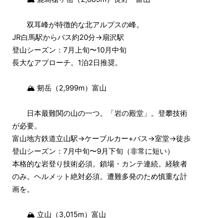
双耳峰が特徴的な北アルプスの峰。
JR白馬駅からバス約20分→扇沢駅
登山シーズン：7月上旬〜10月中旬
長大なアプローチ。1泊2日推奨。
🏔 剱岳（2,999m）富山
日本最難関の山の一つ。「岩の殿堂」。登攀技術
が必要。
富山地方鉄道立山駅→ケーブルカー+バス→室堂→徒歩
登山シーズン：7月中旬〜9月下旬（非常に短い）
本格的な岩登り技術必須。鎖場・カンテ連続。経験者
のみ。ヘルメット絶対必須。遭難多発のため慎重な計
画を。
🏔 立山（3,015m）富山