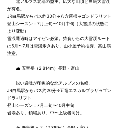
北アルプス北部の盟主。広大な山頂と白馬大雪渓
が有名。
JR白馬駅からバス約30分→八方尾根→ゴンドラリフト
登山シーズン：7月上旬〜10月中旬（大雪渓の状態に
より変動）
雪渓通過時はアイゼン必須。猿倉からの大雪渓ルート
は6月〜7月は雪渓歩きあり。山小屋予約推奨。高山病
注意。
🏔 五竜岳（2,814m）長野・富山
鋭い岩峰が印象的な北アルプスの名峰。
JR白馬駅からバス約20分→五竜エスカルプラザ→ゴン
ドラ+リフト
登山シーズン：7月上旬〜10月中旬
岩場あり、鎖場あり。中〜上級者向け。
🏔 鹿島槍ヶ岳（2,889m）長野・富山