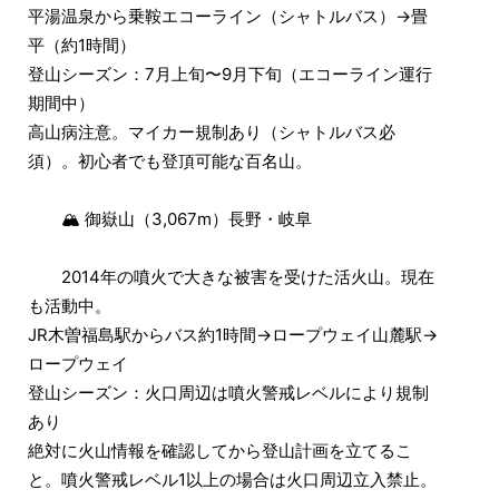
平湯温泉から乗鞍エコーライン（シャトルバス）→畳
平（約1時間）
登山シーズン：7月上旬〜9月下旬（エコーライン運行
期間中）
高山病注意。マイカー規制あり（シャトルバス必
須）。初心者でも登頂可能な百名山。
🏔 御嶽山（3,067m）長野・岐阜
2014年の噴火で大きな被害を受けた活火山。現在
も活動中。
JR木曽福島駅からバス約1時間→ロープウェイ山麓駅→
ロープウェイ
登山シーズン：火口周辺は噴火警戒レベルにより規制
あり
絶対に火山情報を確認してから登山計画を立てるこ
と。噴火警戒レベル1以上の場合は火口周辺立入禁止。