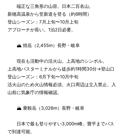
端正な三角形の山容。日本二百名山。
新穂高温泉から笠新道を登る（約6時間）
登山シーズン：7月上旬〜10月上旬
アプローチが長い。1泊2日必要。
🏔 焼岳（2,455m）長野・岐阜
現在も活動中の活火山。上高地のシンボル。
上高地バスターミナルから徒歩約1時間30分→登山口
登山シーズン：6月下旬〜10月中旬
活火山のため火山情報必須。火口周辺は立入禁止。入
山前に気象庁の情報確認。
🏔 乗鞍岳（3,026m）長野・岐阜
日本で最も登りやすい3,000m峰。畳平までバス
で到達可能。