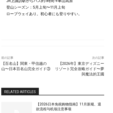
JR上諏訪駅からバス約1時間→車山高原
登山シーズン：5月上旬〜11月上旬
ロープウェイあり。初心者にも登りやすい。
前の記事
次の記事
【百名山】関東・甲信越の
【2026年】東京ディズニー
山〜日本百名山完全ガイド③
リゾート完全攻略ガイド〜夢
與魔法的王國
RELATED ARTICLES
【2026日本免税购物指南】11月新规、退
款流程与机场注意事项